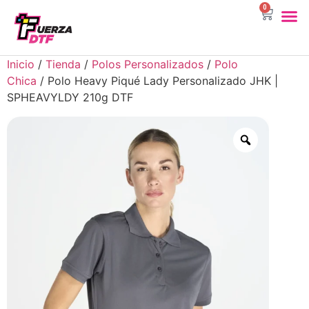
0
DTF Por 
Sublimac
Ropa Pa
Inicio
/
Tienda
/
Polos Personalizados
/
Polo
Chica
/ Polo Heavy Piqué Lady Personalizado JHK |
SPHEAVYLDY 210g DTF