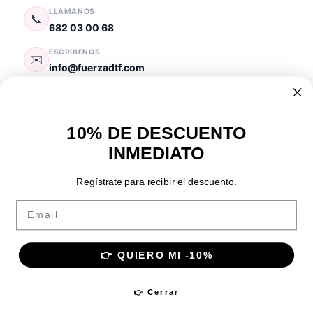
LLÁMANOS
📞
682 03 00 68
ESCRÍBENOS
✉️
info@fuerzadtf.com
FÁBRICA
📍
Fuenlabrada
,
Madrid
(
28947
)
España
10% DE DESCUENTO
HORARIO
🕐
INMEDIATO
Lun — Vie: 10:00 — 18:00
Regístrate para recibir el descuento.
Email
PAGO SEGURO:
VISA
Pay
Pal
BIZUM
TRANSFERENCIA
SSL Seguro
👉 QUIERO MI -10%
2026
©
Fuerza DTF
— Fábrica de impresión DTF por metros en
Fuenlabrada, Madrid. Especialistas en DTF Textil, DTF Flúor Neón,
👉 Cerrar
DTF UV y Sublimación por metros.