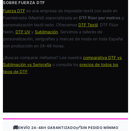
SOBRE FUERZA DTF
Fuerza DTF
es una empresa de impresión textil con sede en
Fuenlabrada (Madrid) especializada en
DTF flúor por metros
y
personalización textil neón. Ofrecemos
DTF Textil
, DTF Flúor
Neón,
DTF UV
y
Sublimación
. Servimos a talleres de
personalización, serigrafías y marcas de moda en toda España
con producción en 24-48 horas.
¿Buscas comparar métodos? Lee nuestra
comparativa DTF vs
Sublimación vs Serigrafía
o consulta los
precios de todos los
tipos de DTF
.
🚚
✅
ENVÍO 24-48H GARANTIZADO
SIN PEDIDO MÍNIMO