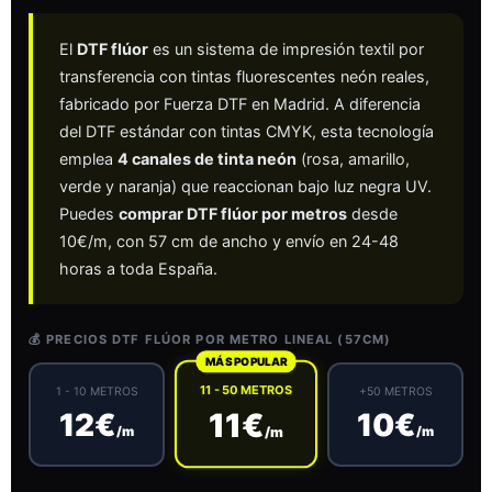
El
DTF flúor
es un sistema de impresión textil por
transferencia con tintas fluorescentes neón reales,
fabricado por Fuerza DTF en Madrid. A diferencia
del DTF estándar con tintas CMYK, esta tecnología
emplea
4 canales de tinta neón
(rosa, amarillo,
verde y naranja) que reaccionan bajo luz negra UV.
Puedes
comprar DTF flúor por metros
desde
10€/m, con 57 cm de ancho y envío en 24-48
horas a toda España.
💰 PRECIOS DTF FLÚOR POR METRO LINEAL (57CM)
MÁS POPULAR
11 - 50 METROS
1 - 10 METROS
+50 METROS
11€
12€
10€
/m
/m
/m