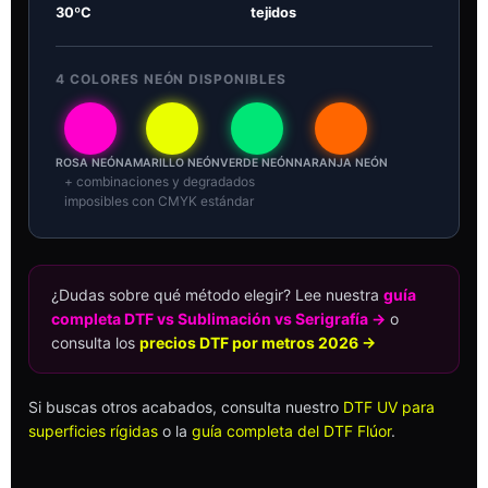
30ºC
tejidos
4 COLORES NEÓN DISPONIBLES
ROSA NEÓN
AMARILLO NEÓN
VERDE NEÓN
NARANJA NEÓN
+ combinaciones y degradados
imposibles con CMYK estándar
¿Dudas sobre qué método elegir? Lee nuestra
guía
completa DTF vs Sublimación vs Serigrafía →
o
consulta los
precios DTF por metros 2026 →
Si buscas otros acabados, consulta nuestro
DTF UV para
superficies rígidas
o la
guía completa del DTF Flúor
.