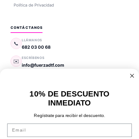
Política de Privacidad
CONTÁCTANOS
LLÁMANOS
📞
682 03 00 68
ESCRÍBENOS
✉️
info@fuerzadtf.com
FÁBRICA
📍
Fuenlabrada
,
Madrid
(
28947
)
España
10% DE DESCUENTO
HORARIO
🕐
INMEDIATO
Lun — Vie: 10:00 — 18:00
Regístrate para recibir el descuento.
Email
PAGO SEGURO:
VISA
Pay
Pal
BIZUM
TRANSFERENCIA