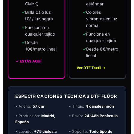
CMYK)
estándar
✓
Brilla bajo luz
✓
Colores
UV / luz negra
vibrantes en luz
normal
✓
Funciona en
cualquier tejido
✓
Funciona en
cualquier tejido
✓
Desde
10€/metro lineal
✓
Desde 8€/metro
lineal
✓ ESTÁS AQUÍ
Ver DTF Textil →
ESPECIFICACIONES TÉCNICAS DTF FLÚOR
• Ancho:
57 cm
• Tintas:
4 canales neón
• Producción:
Madrid,
• Envío:
24-48h Península
España
• Lavado:
+75 ciclos a
• Soporte:
Todo tipo de