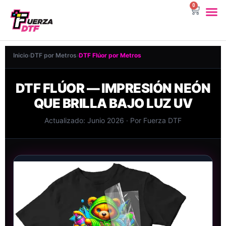
0
DTF Por 
Sublimac
Ropa Pa
Inicio
›
DTF por Metros
›
DTF Flúor por Metros
DTF FLÚOR — IMPRESIÓN NEÓN
QUE BRILLA BAJO LUZ UV
Actualizado: Junio 2026 · Por Fuerza DTF