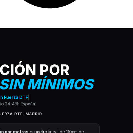
CIÓN POR
SIN MÍNIMOS
|
en Fuerza DTF
vío 24-48h España
FUERZA DTF, MADRID
ón por metros
en metro lineal de 110cm de