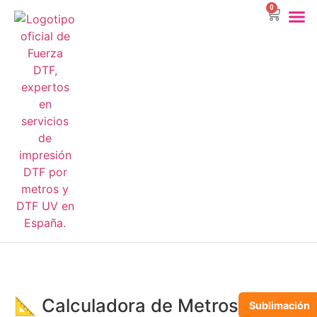
0
DTF Por 
Sublimac
Ropa Pa
📐 Calculadora de Metros
Sublimación