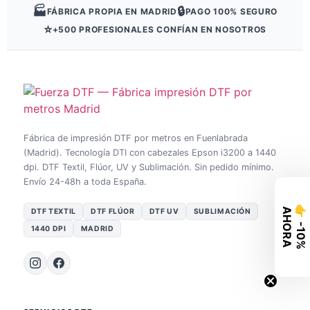
🏭
🔒
FÁBRICA PROPIA EN MADRID
PAGO 100% SEGURO
⭐
+500 PROFESIONALES CONFÍAN EN NOSOTROS
Fábrica de impresión DTF por metros en Fuenlabrada
(Madrid). Tecnología DTI con cabezales Epson i3200 a 1440
dpi. DTF Textil, Flúor, UV y Sublimación. Sin pedido mínimo.
Envío 24-48h a toda España.
👉
A
A
DTF TEXTIL
DTF FLÚOR
DTF UV
SUBLIMACIÓN
-
1
0
%
H
O
R
1440 DPI
MADRID