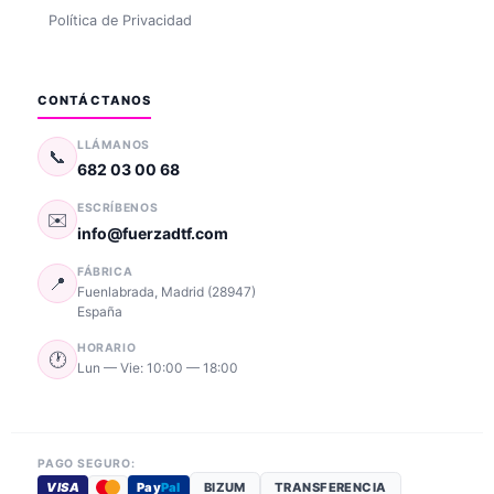
Política de Privacidad
CONTÁCTANOS
LLÁMANOS
📞
682 03 00 68
ESCRÍBENOS
✉️
info@fuerzadtf.com
FÁBRICA
📍
Fuenlabrada
,
Madrid
(
28947
)
España
HORARIO
🕐
Lun — Vie: 10:00 — 18:00
PAGO SEGURO:
VISA
Pay
Pal
BIZUM
TRANSFERENCIA