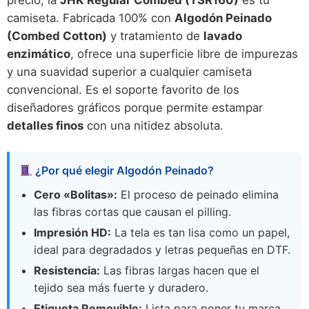
precio, la
JHK Regular Combed (TSR160)
es tu
camiseta. Fabricada 100% con
Algodón Peinado
(Combed Cotton)
y tratamiento de
lavado
enzimático
, ofrece una superficie libre de impurezas
y una suavidad superior a cualquier camiseta
convencional. Es el soporte favorito de los
diseñadores gráficos porque permite estampar
detalles finos
con una nitidez absoluta.
¿Por qué elegir Algodón Peinado?
Cero «Bolitas»:
El proceso de peinado elimina
las fibras cortas que causan el pilling.
Impresión HD:
La tela es tan lisa como un papel,
ideal para degradados y letras pequeñas en DTF.
Resistencia:
Las fibras largas hacen que el
tejido sea más fuerte y duradero.
Etiqueta Removible:
Lista para poner tu marca