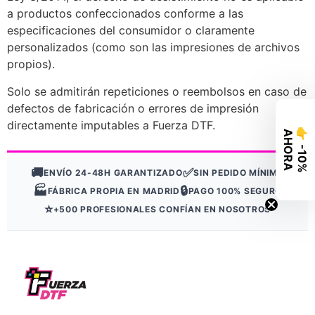
a productos confeccionados conforme a las
especificaciones del consumidor o claramente
personalizados (como son las impresiones de archivos
propios).
Solo se admitirán repeticiones o reembolsos en caso de
defectos de fabricación o errores de impresión
directamente imputables a Fuerza DTF.

A
A
🚚
✅
ENVÍO 24-48H GARANTIZADO
SIN PEDIDO MÍNIMO
🏭
🔒
FÁBRICA PROPIA EN MADRID
PAGO 100% SEGURO
⭐
+500 PROFESIONALES CONFÍAN EN NOSOTROS