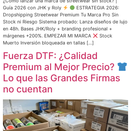
¿Cómo lanzar una marca de streetwear sin stock? |
Guía 2026 con JHK y Roly
ESTRATEGIA 2026:
Dropshipping Streetwear Premium Tu Marca Pro Sin
Stock ni Riesgo Sistema probado: Lanza diseños de lujo
en 48h. Bases JHK/Roly + branding profesional +
márgenes +200%. EMPEZAR MI MARCA
Stock
Muerto Inversión bloqueada en tallas […]
Fuerza DTF: ¿Calidad
Premium al Mejor Precio?
Lo que las Grandes Firmas
no cuentan