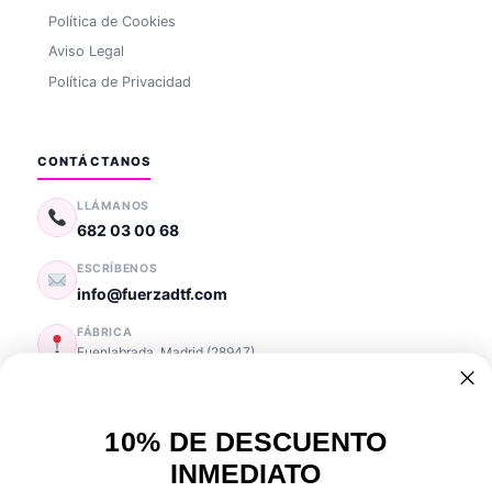
Política de Cookies
Aviso Legal
Política de Privacidad
CONTÁCTANOS
LLÁMANOS
682 03 00 68
ESCRÍBENOS
info@fuerzadtf.com
FÁBRICA
Fuenlabrada
,
Madrid
(
28947
)
España
HORARIO
Lun — Vie: 10:00 — 18:00
10% DE DESCUENTO
INMEDIATO